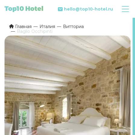
hello@top10-hotel.ru
Главная
Италия
Витториа
Baglio Occhipinti