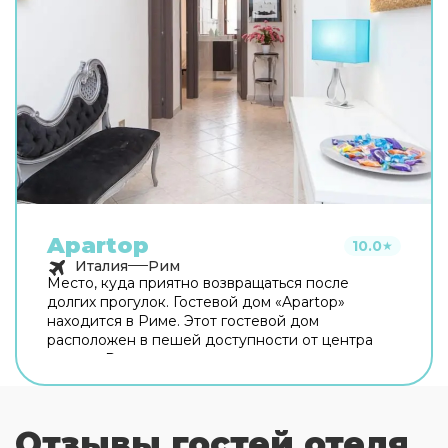
Apartop
10.0
★
Италия
Рим
Место, куда приятно возвращаться после
долгих прогулок. Гостевой дом «Apartop»
находится в Риме. Этот гостевой дом
расположен в пешей доступности от центра
города. Рядом с гостевым домом можно
прогуляться. Неподалёку: Оттавиано — Сан
Пьетро — Музеи Ватикани, Сикстинская
капелла и Ватикан. Хотите оставаться на связи?
Отзывы гостей отеля
В гостевом доме есть бесплатный Wi-Fi. Для