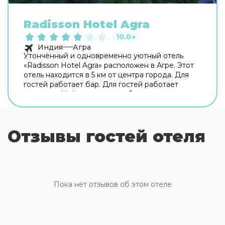
Radisson Hotel Agra
10.0
★
Индия
Агра
Утончённый и одновременно уютный отель
«Radisson Hotel Agra» расположен в Агре. Этот
отель находится в 5 км от центра города. Для
гостей работает бар. Для гостей работает
ресторан. Кафе отеля — удобное место для
перекуса. Хотите оставаться на связи? В отеле
есть бесплатный Wi-Fi. Если вы путешествуете
на машине, припарковаться можно будет на
Отзывы гостей отеля
парковке рядом. Также для гостей в отеле:
массажный кабинет, паровая баня и спа-центр.
Специально к услугам гостей, не упускающих
возможность заняться спортом, фитнес-центр и
тренажёрный зал. Скучно не будет, ведь в отеле
к услугам отдыхающих площадка для барбекю.
Пока нет отзывов об этом отеле
Для тех, кто не представляет отдых без водных
удовольствий, есть бассейн, крытый бассейн и
открытый бассейн. Для участников деловых
встреч предусмотрен конференц-зал. Если