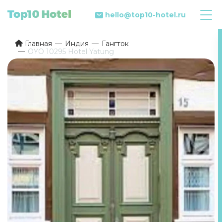
hello@top10-hotel.ru
Главная
Индия
Гангток
OYO 10295 Hotel Yatung