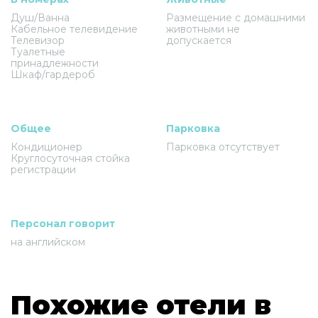
Душ/Ванна
Размещение с домашними
Кабельное телевидение
животными не
Телевизор
допускается
Туалетные
принадлежности
Шкаф/гардероб
Общее
Парковка
Кондиционер
Парковка отсутствует
Круглосуточная стойка
регистрации
Персонал говорит
на английском
Похожие отели в