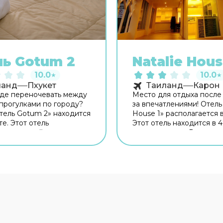
ь Gotum 2
Natalie Hous
10.0
10.0
★
★
ланд
Пхукет
Таиланд
Карон
де переночевать между
Место для отдыха после
прогулками по городу?
за впечатлениями! Отель 
тель Gotum 2» находится
House 1» располагается 
е. Этот отель
Этот отель находится в 4
жен в пешей
центра города. Рядом с 
сти от центра города.
можно прогуляться. Неп
отелем — Холм Кхао
Пляж Ката, пляж Ката Но
пан Хин и Клиника
Чанг Сафари. На террит
 Если планируете
работает бесплатный Wi-
и, обратите внимание на
Уточняйте информацию 
онное бюро отеля.
при заезде. Для
тешествие было не
путешественников на м
риятным, но и удобным,
организована парковка.
ут заказать трансфер.
Дополнительно: сейф и 