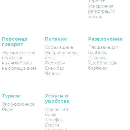
Терраса
Ускоренная
регистрация
заезда
Персонал
Питание
Развлечения
говорит
Кофемашина
Площадка для
Мультиязычный
Микроволновая
барбекю
персонал
печь
Рыбалка
на английском
Ресторан
Удобства для
на французском
Снэк-бар
барбекю
Чайник
Туризм
Услуги и
удобства
Экскурсионное
бюро
Прачечная
Сейф
Телефон
Услуги