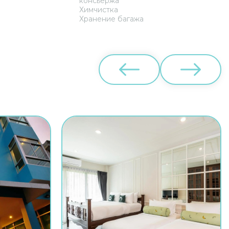
консьержа
Химчистка
Хранение багажа