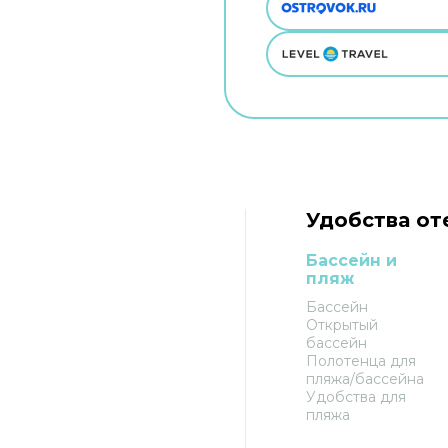
Удобства оте
Бассейн и
пляж
Бассейн
Открытый
бассейн
Полотенца для
пляжа/бассейна
Удобства для
пляжа