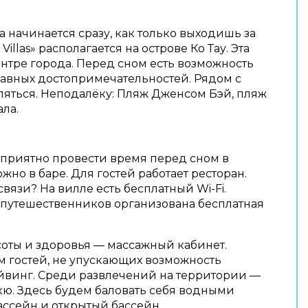
а начинается сразу, как только выходишь за
Villas» располагается на острове Ко Тау. Эта
ентре города. Перед сном есть возможность
лавных достопримечательностей. Рядом с
яться. Неподалёку: Пляж Дженсом Бэй, пляж
ла.
 приятно провести время перед сном в
но в баре. Для гостей работает ресторан.
связи? На вилле есть бесплатный Wi-Fi.
опутешественников организована бесплатная
соты и здоровья — массажный кабинет.
м гостей, не упускающих возможность
айвинг. Среди развлечений на территории —
ю. Здесь будем баловать себя водными
ассейн и открытый бассейн.