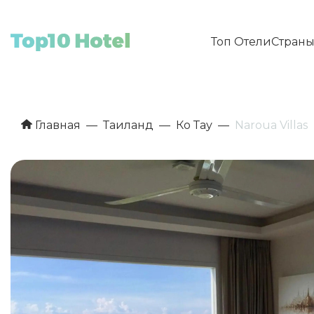
Топ Отели
Стран
Главная
Таиланд
Ко Тау
Naroua Villas