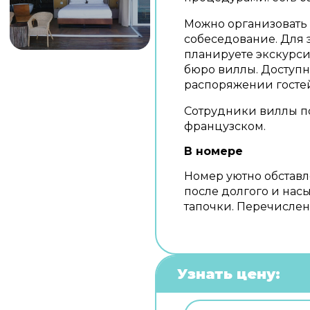
Можно организовать 
собеседование. Для 
планируете экскурси
бюро виллы. Доступна
распоряжении гостей
Сотрудники виллы п
французском.
В номере
Номер уютно обставл
после долгого и нас
тапочки. Перечисленн
Узнать цену: