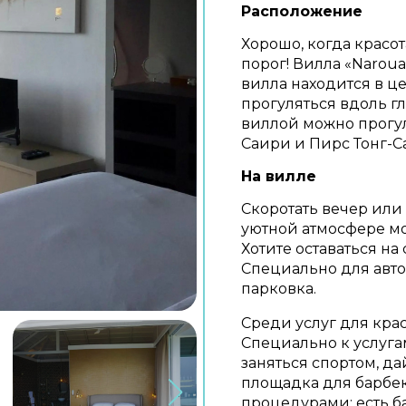
Расположение
Хорошо, когда красот
порог! Вилла «Naroua 
вилла находится в ц
прогуляться вдоль г
виллой можно прогул
Саири и Пирс Тонг-Са
На вилле
Скоротать вечер или
уютной атмосфере мож
Хотите оставаться на 
Специально для авт
парковка.
Среди услуг для кра
Специально к услуга
заняться спортом, д
площадка для барбек
процедурами: есть б