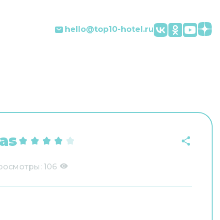
hello@top10-hotel.ru
las
росмотры:
106