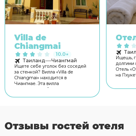
Villa de
Отел
Chiangmai
Таи
10.0
★
Ищешь, г
Таиланд
Чиангмай
долгими 
Ищете себе уголок без соседей
Отель «О
за стенкой? Вилла «Villa de
на Пхукет
Chiangmai» находится в
располо
Чиангмае. Эта вилла
доступно
располагается 1 км от центра
Рядом с 
города. Попробовать новые
Ранг, Са
блюда и отдохнуть можно в
Бангкок.
ресторане. На территории
экскурси
работает бесплатный Wi-Fi.
экскурси
Уточняйте информацию сразу
Чтобы пу
Отзывы гостей отеля
при заезде. Для
только п
путешественников на машине
гости мог
организована бесплатная