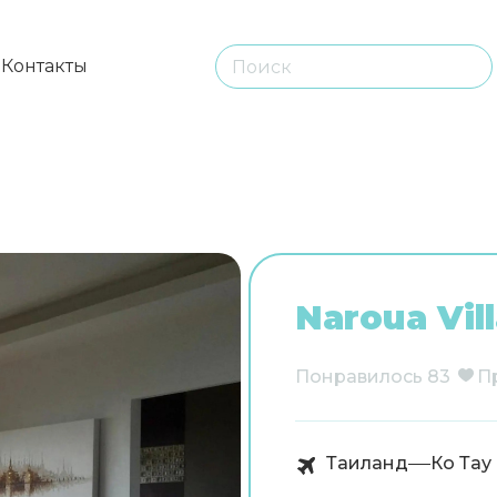
ы
Контакты
Naroua Vil
Понравилось
83
П
Таиланд
Ко Тау