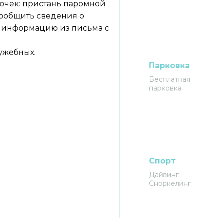
точек: пристань паромной
ообщить сведения о
ю информацию из письма с
ужебных.
Парковка
Бесплатная
парковка
Спорт
Дайвинг
Сноркелинг