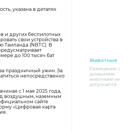
ть, указана в деталях
ов и других беспилотных
ровать свои устройства в
 Таиланда (NBTC). В
предусматривает
мере до 100 тысяч бат
Животные
Размещение с
за праздничный ужин. За
домашними
атиться непосредственно
животными не
допускается
иная с 1 мая 2025 года,
нд воздушным, наземным
 официальном сайте
орму «Цифровая карта
ия.