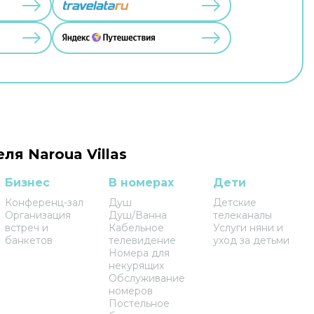
ля Naroua Villas
Бизнес
В номерах
Дети
Конференц-зал
Душ
Детские
Организация
Душ/Ванна
телеканалы
встреч и
Кабельное
Услуги няни и
банкетов
телевидение
уход за детьми
Номера для
некурящих
Обслуживание
номеров
Постельное