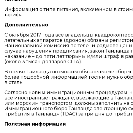
Информация о типе питания, включенном в стоимос
тарифа.
Дополнительно
С октября 2017 года все владельцы квадрокоптер
летательных аппаратов (дронов) обязаны регистри
Национальной комиссия по теле- и радиовещанию
случае нарушения предписания, закон Таиланда 
наказание – до пяти лет тюрьмы и/или штраф в раз
(около 3 тысяч долларов США).
В отелях Таиланда возможны обязательные сборы 
более подробной информацией гостям нужно обр
в отель.
Согласно новым иммиграционным процедурам, нач
все иностранные граждане, въезжающие в Таила
или морским транспортом, должны заполнить на
Иммиграционного бюро Таиланда электронную ф
прибытия в Таиланд» (TDAC) за три дня до прибыт
Полезная информация