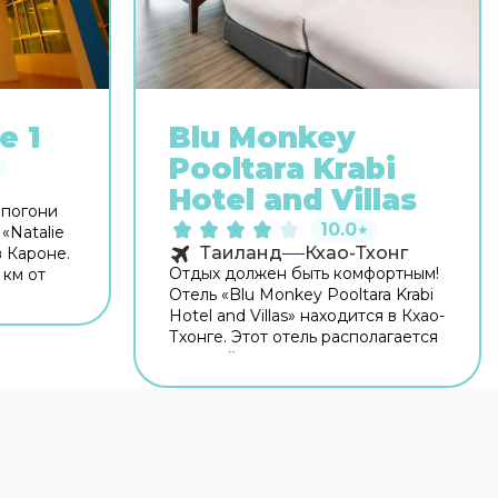
e 1
Blu Monkey
Pooltara Krabi
Hotel and Villas
 погони
10.0
★
«Natalie
Таиланд
Кхао-Тхонг
в Кароне.
Отдых должен быть комфортным!
 км от
Отель «Blu Monkey Pooltara Krabi
отелем
Hotel and Villas» находится в Кхао-
одалёку:
Тхонге. Этот отель располагается
и и Ко
в пешей доступности от центра
ории
города. Рядом с отелем можно
Fi.
прогуляться. Неподалёку: Пляж
сразу
Туп Каек, Пляж Ao Пхра Нанг и
Пляж Райлей. Скоротать вечер
ашине
или приятно провести время
перед сном в уютной атмосфере
консьерж.