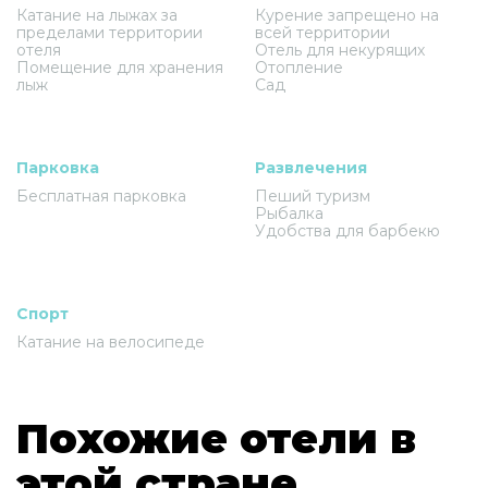
Катание на лыжах за
Курение запрещено на
пределами территории
всей территории
отеля
Отель для некурящих
Помещение для хранения
Отопление
лыж
Сад
Парковка
Развлечения
Бесплатная парковка
Пеший туризм
Рыбалка
Удобства для барбекю
Спорт
Катание на велосипеде
Похожие отели в
этой стране