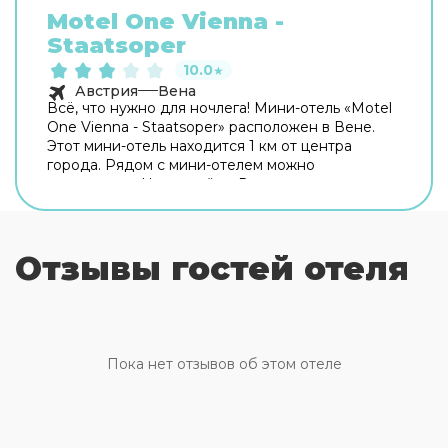
Motel One Vienna -
Staatsoper
10.0
★
Австрия
Вена
Всё, что нужно для ночлега! Мини-отель «Motel
One Vienna - Staatsoper» расположен в Вене.
Этот мини-отель находится 1 км от центра
города. Рядом с мини-отелем можно
прогуляться. Неподалёку: Венская
государственная опера, Карльсплац и
Альбертина. Для гостей работает бар. На
территории работает бесплатный Wi-Fi.
Отзывы гостей отеля
Уточняйте информацию сразу при заезде. В
путешествие можно взять питомца. В мини-
отеле возможно размещение с домашним
любимцем. Доступная среда: работает лифт.
Персонал мини-отеля говорит на английском и
немецком. Чтобы вы могли отдохнуть после
Пока нет отзывов об этом отеле
долгого дня, в номере есть душ и телевизор.
Оснащение зависит от выбранной категории
номера.