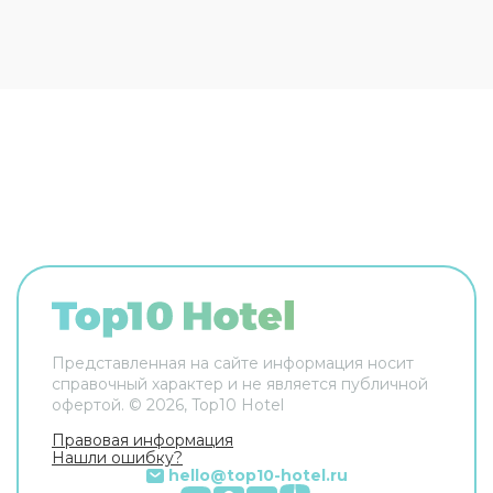
ещё в распоряжении гостей прачечная и сейф.
Сотрудники гостевого дома поддержат беседу
на английском и итальянском. В номере вас
будут ждать телевизор. Перечисленные услуги
есть не во всех номерах.
Представленная на сайте информация носит
справочный характер и не является публичной
офертой. ©
2026
, Top10 Hotel
Правовая информация
Нашли ошибку?
hello@top10-hotel.ru