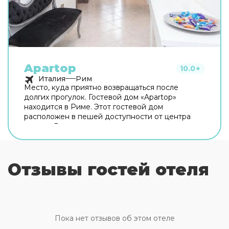
Apartop
10.0
★
Италия
Рим
Место, куда приятно возвращаться после
долгих прогулок. Гостевой дом «Apartop»
находится в Риме. Этот гостевой дом
расположен в пешей доступности от центра
города. Рядом с гостевым домом можно
прогуляться. Неподалёку: Оттавиано — Сан
Пьетро — Музеи Ватикани, Сикстинская
капелла и Ватикан. Хотите оставаться на связи?
Отзывы гостей отеля
В гостевом доме есть бесплатный Wi-Fi. Для
путешественников на машине организована
платная парковка. Любимца не придётся
оставлять дома: разрешается бесплатное
проживание с питомцем. Для простоты
передвижения возможна организация
Пока нет отзывов об этом отеле
трансфера. Доступная среда: работает лифт. А