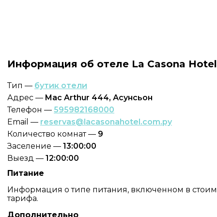
Информация об отеле La Casona Hotel
Тип —
бутик отели
Адрес —
Mac Arthur 444, Асунсьон
Телефон —
595982168000
Email —
reservas@lacasonahotel.com.py
Количество комнат —
9
Заселение —
13:00:00
Выезд —
12:00:00
Питание
Информация о типе питания, включенном в стоимос
тарифа.
Дополнительно