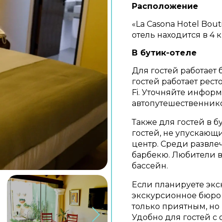
Расположение
«La Casona Hotel Bout
отель находится в 4 к
В бутик-отеле
Для гостей работает 
гостей работает рест
Fi. Уточняйте инфор
автопутешественнико
Также для гостей в б
гостей, не упускающ
центр. Среди развл
барбекю. Любители 
бассейн.
Если планируете экс
экскурсионное бюро 
только приятным, но 
Удобно для гостей с