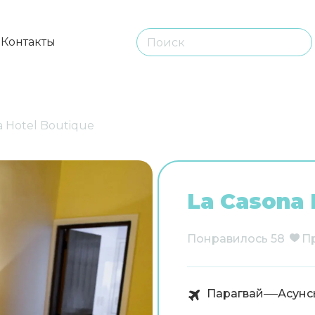
ы
Контакты
a Hotel Boutique
La Casona 
Понравилось
58
П
Парагвай
Асунс