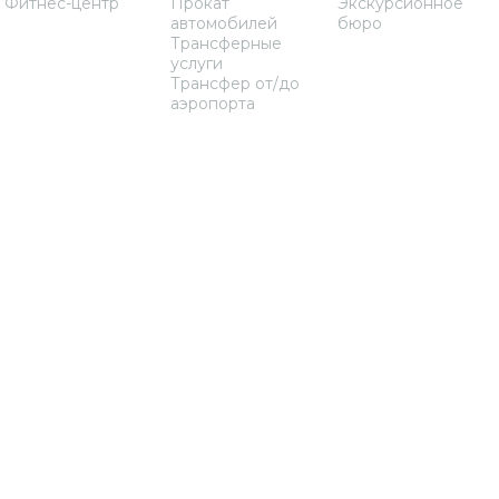
Фитнес-центр
Прокат
Экскурсионное
автомобилей
бюро
Трансферные
услуги
Трансфер от/до
аэропорта