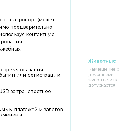
очек: аэропорт (может
одимо предварительно
 используя контактную
рования.
ужебных.
Животные
Размещение с
о время оказания
домашними
ибытии или регистрации
животными не
допускается
 USD за транспортное
уммы платежей и залогов
изменены.