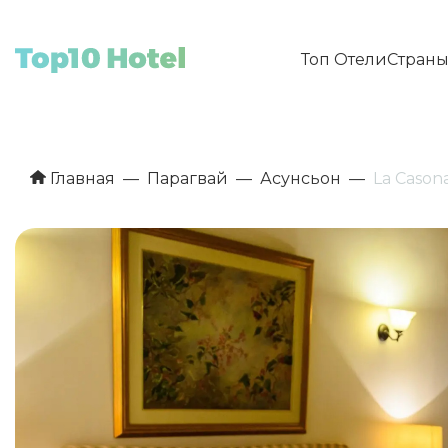
Топ Отели
Стран
Главная
Парагвай
Асунсьон
La Cason