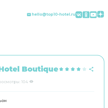
hello@top10-hotel.ru
Hotel Boutique
росмотры:
104
ьон