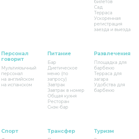
билетов
Сад
Терраса
Ускоренная
регистрация
заезда и выезда
Персонал
Питание
Развлечения
говорит
Бар
Площадка для
Мультиязычный
Диетическое
барбекю
персонал
меню (по
Терраса для
на английском
запросу)
загара
на испанском
Завтрак
Удобства для
Завтрак в номер
барбекю
Общая кухня
Ресторан
Снэк-бар
Спорт
Трансфер
Туризм