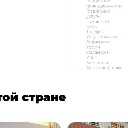
Гладильные
принадлежности
Гладильные
услуги
Прачечная
Сейф
Телефон
Услуга «звонок -
будильник»
Услуги
консьержа
Утюг
Химчистка
Хранение багажа
той стране