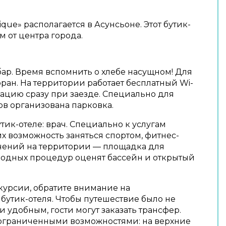
ique» располагается в Асунсьоне. Этот бутик-
м от центра города.
бар. Время вспомнить о хлебе насущном! Для
оран. На территории работает бесплатный Wi-
мацию сразу при заезде. Специально для
в организована парковка.
утик-отеле: врач. Специально к услугам
их возможность заняться спортом, фитнес-
ечений на территории — площадка для
водных процедур оценят бассейн и открытый
курсии, обратите внимание на
бутик-отеля. Чтобы путешествие было не
и удобным, гости могут заказать трансфер.
 ограниченными возможностями: на верхние