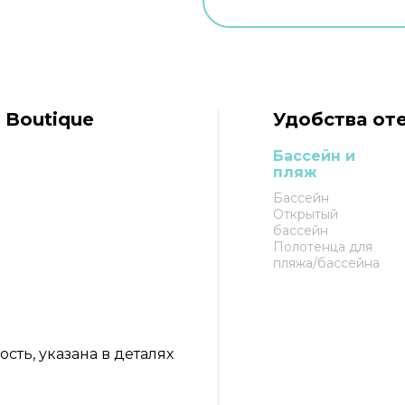
 Boutique
Удобства оте
Бассейн и
пляж
Бассейн
Открытый
бассейн
Полотенца для
пляжа/бассейна
ть, указана в деталях