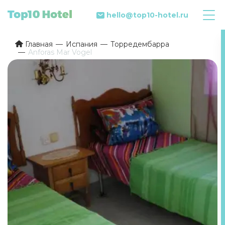
hello@top10-hotel.ru
Главная
Испания
Торредембарра
Anforas Mar Vogel