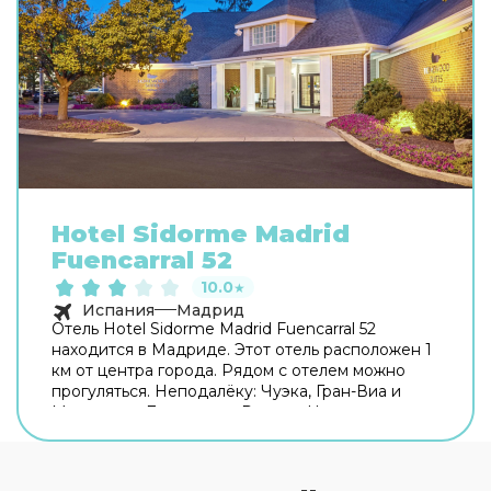
Hotel Sidorme Madrid
Fuencarral 52
10.0
★
Испания
Мадрид
Отель Hotel Sidorme Madrid Fuencarral 52
находится в Мадриде. Этот отель расположен 1
км от центра города. Рядом с отелем можно
прогуляться. Неподалёку: Чуэка, Гран-Виа и
Монастырь Дескальсас Реалес. На территории
работает бесплатный Wi-Fi. Уточняйте
информацию сразу при заезде. Припарковаться
можно будет на парковке рядом. Чтобы