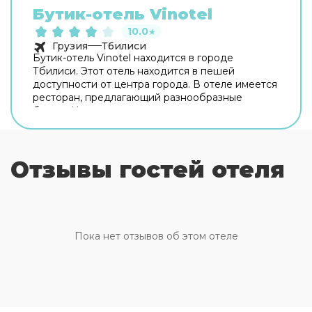
Бутик-отель Vinotel
10.0
★
Грузия
Тбилиси
Бутик-отель Vinotel находится в городе
Тбилиси. Этот отель находится в пешей
доступности от центра города. В отеле имеется
ресторан, предлагающий разнообразные
блюда. На территории отеля предоставляется
доступ в интернет. Гости могут оставить ценные
вещи в сейфе отеля. Деловые гости могут
воспользоваться бизнес-центром отеля.
Отзывы гостей отеля
Сотрудники круглосуточной стойки
регистрации посоветуют вам близлежащие
достопримечательности, а также при
необходимости закажут для вас такси. Гости
всегда могут воспользоваться обслуживанием
номеров, чтобы заказать еду или
Пока нет отзывов об этом отеле
дополнительные услуги. В отеле есть
прачечная. Не допускается курение на
территории отеля.