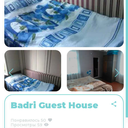
Badri Guest House
Понравилось
50
Просмотры:
59