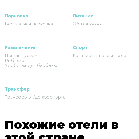
Парковка
Питание
Бесплатная парковка
Общая кухня
Развлечения
Спорт
Пеший туризм
Катание на велосипеде
Рыбалка
Удобства для барбекю
Трансфер
Трансфер от/до аэропорта
Похожие отели в
этой стране