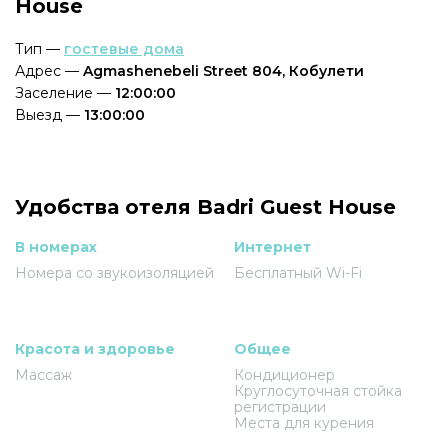
House
Тип —
гостевые дома
Адрес —
Agmashenebeli Street 804, Кобулети
Заселение —
12:00:00
Выезд —
13:00:00
Удобства отеля Badri Guest House
В номерах
Интернет
Номера со звукоизоляцией
Бесплатный Wi-Fi
Красота и здоровье
Общее
Массаж
Кондиционер
Круглосуточная стойка
регистрации
Места для курения