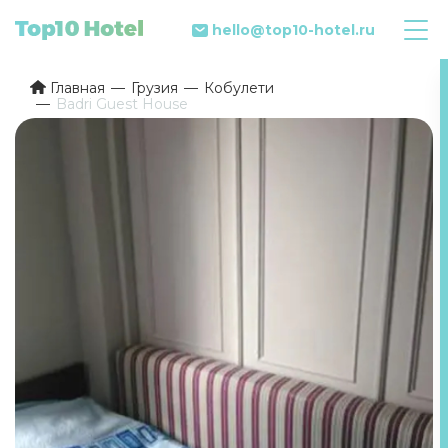
hello@top10-hotel.ru
Главная
Грузия
Кобулети
Badri Guest House