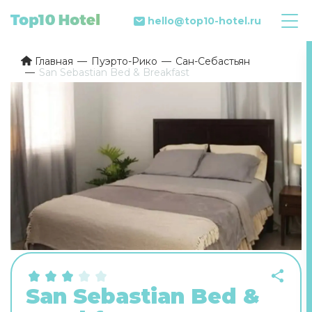
hello@top10-hotel.ru
Главная
Пуэрто-Рико
Сан-Себастьян
San Sebastian Bed & Breakfast
San Sebastian Bed &