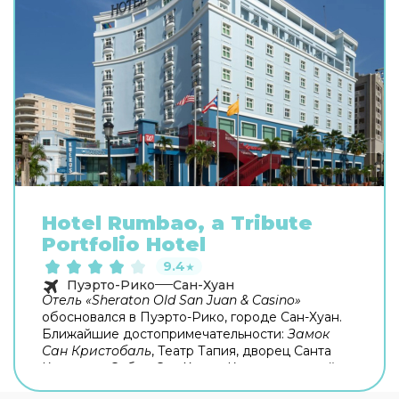
Hotel Rumbao, a Tribute
Portfolio Hotel
9.4
★
Пуэрто-Рико
Сан-Хуан
Отель «Sheraton Old San Juan & Casino»
обосновался в Пуэрто-Рико, городе Сан-Хуан.
Ближайшие достопримечательности:
Замок
Сан Кристобаль
, Театр Тапия, дворец Санта
Каталины, Собор Сан-Хуана. К услугам гостей
предоставляется
ресторан
, где подают блюда