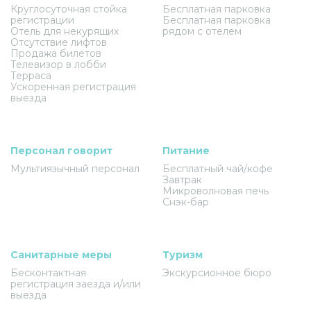
Круглосуточная стойка
Бесплатная парковка
регистрации
Бесплатная парковка
Отель для некурящих
рядом с отелем
Отсутствие лифтов
Продажа билетов
Телевизор в лобби
Терраса
Ускоренная регистрация
выезда
Персонал говорит
Питание
Мультиязычный персонал
Бесплатный чай/кофе
Завтрак
Микроволновая печь
Снэк-бар
Санитарные меры
Туризм
Бесконтактная
Экскурсионное бюро
регистрация заезда и/или
выезда