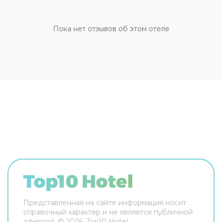
этажи гостей поднимает лифт. А ещё в
распоряжении гостей прачечная, гладильные
услуги, пресса, прокат автомобилей, сейф и
Пока нет отзывов об этом отеле
консьерж. Сотрудники отеля поддержат беседу
на английском, испанском и французском.
Чтобы вы могли отдохнуть после долгого дня, в
номере есть будильник, душ, телевизор и мини-
бар. Оснащение зависит от выбранной
категории номера.
Представленная на сайте информация носит
справочный характер и не является публичной
офертой. ©
2026
, Top10 Hotel