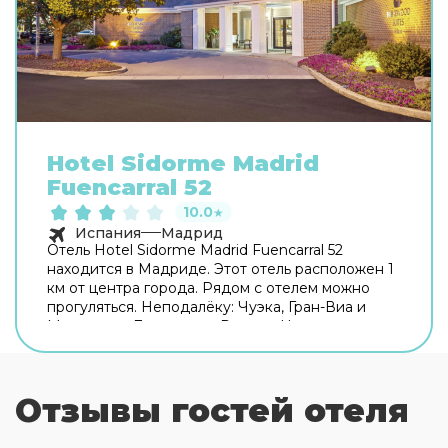
Hotel Sidorme Madrid
Fuencarral 52
10.0
★
Испания
Мадрид
Отель Hotel Sidorme Madrid Fuencarral 52
находится в Мадриде. Этот отель расположен 1
км от центра города. Рядом с отелем можно
прогуляться. Неподалёку: Чуэка, Гран-Виа и
Монастырь Дескальсас Реалес. На территории
работает бесплатный Wi-Fi. Уточняйте
информацию сразу при заезде. Припарковаться
можно будет на парковке рядом. Чтобы
Отзывы гостей отеля
забронировать экскурсию, обратитесь в
экскурсионное бюро отеля. Удобно для гостей
с ограниченными возможностями: на верхние