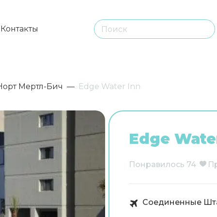
ы
Контакты
Норт Мертл-Бич
Edge Water Inn
Edge Water
Понравилось
74
П
Соединенные Шт