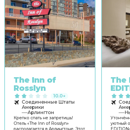
The Inn of
The 
Rosslyn
EDIT
10.0
★
Соединенные Штаты
Сое
Америки
Аме
Арлингтон
Н
Крепко спать не запретишь!
Утончён
Отель «The Inn of Rosslyn»
уютный о
располагается в Арлингтоне. Этот
EDITION»