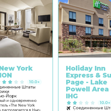
New York
Holiday Inn
ION
Express & Su
Page - Lake
10.0
★
диненные Штаты
Powell Area
рики
IHG
ью-Йорк
ный и одновременно
10.0
★
тель «The New York
Соединенные Шт
 располагается в Нью-