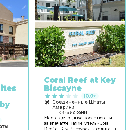
Coral Reef at Key
ites
Biscayne
10.0
★
Соединенные Штаты
 by
Америки
Ки-Бискейн
Место для отдыха после погони
за впечатлениями! Отель «Coral
аты
Reef at Key Biscayne» находится в