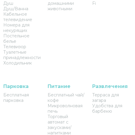
Душ
домашними
Fi
Душ/Ванна
животными
Кабельное
телевидение
Номера для
некурящих
Постельное
белье
Телевизор
Туалетные
принадлежности
Холодильник
Парковка
Питание
Развлечения
Бесплатная
Бесплатный чай/
Терраса для
парковка
кофе
загара
Микроволновая
Удобства для
печь
барбекю
Торговый
автомат с
закусками/
напитками