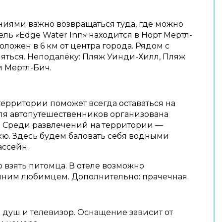
ениями важно возвращаться туда, где можно
ель «Edge Water Inn» находится в Норт Мертл-
положен в 6 км от центра города. Рядом с
яться. Неподалёку: Пляж Уинди-Хилл, Пляж
 Мертл-Бич.
территории поможет всегда оставаться на
ля автопутешественников организована
. Среди развлечений на территории —
ю. Здесь будем баловать себя водными
ассейн.
 взять питомца. В отеле возможно
ним любимцем. Дополнительно: прачечная.
 душ и телевизор. Оснащение зависит от