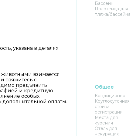
Бассейн
Полотенца для
пляжа/бассейна
ть, указана в деталях
и животными взимается
и свяжитесь с
одимо предъявить
Общее
графией и кредитную
Кондиционер
полнение особых
Круглосуточная
ь дополнительной оплаты.
стойка
регистрации
Места для
курения
Отель для
некурящих