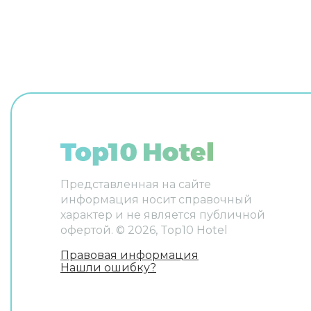
размещен
Сотрудни
организу
Удобно д
ограниче
на верхн
поднимае
и другие
прачечна
гладильн
прокат а
консьерж
говорит 
испанско
Представленная на сайте
уютно об
информация носит справочный
необходи
после до
характер и не является публичной
дня. Име
офертой. ©
2026
, Top10 Hotel
халат и 
услуги ес
Правовая информация
Нашли ошибку?