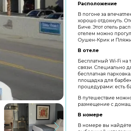
Расположение
В погоне за впечатл
хорошо отдохнуть. От
Биче. Этот отель рас
отелем можно прогул
Оушен-Крик и Пляжи
В отеле
Бесплатный Wi-Fi на 
связи. Специально д
бесплатная парковка
площадка для барбек
процедурами: есть б
В путешествие можно
размещение с домаш
В номере
В номере вы найдёте