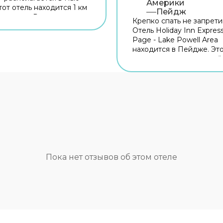
Америки
тот отель находится 1 км
Пейдж
а города. Рядом с отелем
Крепко спать не запрети
огуляться. Неподалёку:
Отель Holiday Inn Express
 of New York,
Page - Lake Powell Area
н-билдинг и Дом-музей
находится в Пейдже. Это
Рузвельта. Для гостей
располагается неподалё
 бар. Время вспомнить о
центра города. Рядом с 
сущном! Для гостей
можно прогуляться. Неп
 ресторан. На
Госпиталь Пейджа и Gle
ии работает бесплатный
Dam Overlook. Для госте
точняйте информацию
работает бар. Попробов
и заезде. Для
новые блюда и отдохнут
твенников на машине
в ресторане. Бесплатный
вана парковка. Также
территории поможет вс
ей в отеле: массажный
оставаться на связи. Сп
сауна и спа-центр.
для автопутешественни
Пока нет отзывов об этом отеле
м спорта подготовили
организована бесплатна
ентр и тренажёрный зал.
парковка. Для путешест
тников деловых встреч
на машине организована
трены конференц-зал и
парковка. Среди услуг д
ание для встреч и
красоты и здоровья — сп
ций. Здесь рады
Спортивные гости оценя
. Допускается
центр и тренажёрный зал