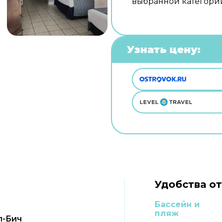
выбранной категори
Узнать цену:
Удобства от
Бассейн и
пляж
л-Бич