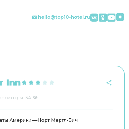
hello@top10-hotel.ru
 Inn
росмотры:
54
аты Америки
Норт Мертл-Бич