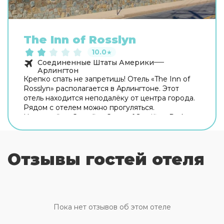
The Inn of Rosslyn
10.0
★
Соединенные Штаты Америки
Арлингтон
Крепко спать не запретишь! Отель «The Inn of
Rosslyn» располагается в Арлингтоне. Этот
отель находится неподалёку от центра города.
Рядом с отелем можно прогуляться.
Неподалёку: Canadian Cross of Sacrifice, Dark
Star Park и Кот-хаус. Если вы путешествуете на
машине, припарковаться можно будет на
бесплатной парковке. Дополнительно:
Отзывы гостей отеля
прачечная и гладильные услуги. Сотрудники
отеля поддержат беседу на английском и
испанском. В номере вас будут ждать душ.
Оснащение зависит от выбранной категории
номера.
Пока нет отзывов об этом отеле