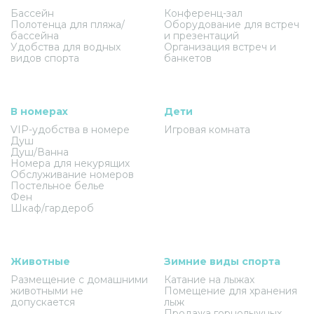
Бассейн
Конференц-зал
Полотенца для пляжа/
Оборудование для встреч
бассейна
и презентаций
Удобства для водных
Организация встреч и
видов спорта
банкетов
В номерах
Дети
VIP-удобства в номере
Игровая комната
Душ
Душ/Ванна
Номера для некурящих
Обслуживание номеров
Постельное белье
Фен
Шкаф/гардероб
Животные
Зимние виды спорта
Размещение с домашними
Катание на лыжах
животными не
Помещение для хранения
допускается
лыж
Продажа горнолыжных