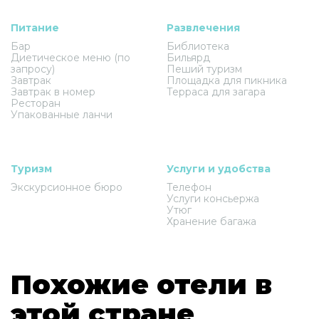
Питание
Развлечения
Бар
Библиотека
Диетическое меню (по
Бильярд
запросу)
Пеший туризм
Завтрак
Площадка для пикника
Завтрак в номер
Терраса для загара
Ресторан
Упакованные ланчи
Туризм
Услуги и удобства
Экскурсионное бюро
Телефон
Услуги консьержа
Утюг
Хранение багажа
Похожие отели в
этой стране