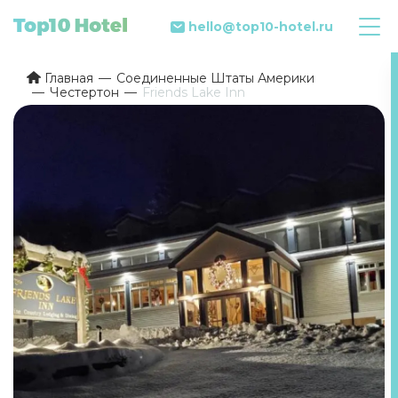
hello@top10-hotel.ru
Главная
Соединенные Штаты Америки
Честертон
Friends Lake Inn