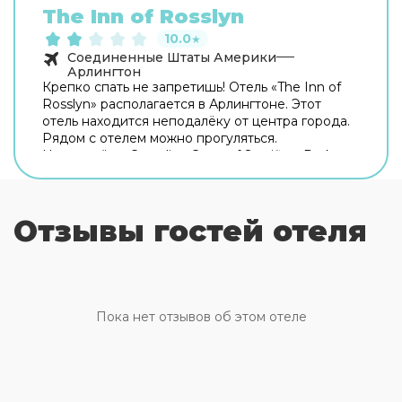
The Inn of Rosslyn
10.0
★
Соединенные Штаты Америки
Арлингтон
Крепко спать не запретишь! Отель «The Inn of
Rosslyn» располагается в Арлингтоне. Этот
отель находится неподалёку от центра города.
Рядом с отелем можно прогуляться.
Неподалёку: Canadian Cross of Sacrifice, Dark
Star Park и Кот-хаус. Если вы путешествуете на
машине, припарковаться можно будет на
бесплатной парковке. Дополнительно:
Отзывы гостей отеля
прачечная и гладильные услуги. Сотрудники
отеля поддержат беседу на английском и
испанском. В номере вас будут ждать душ.
Оснащение зависит от выбранной категории
номера.
Пока нет отзывов об этом отеле