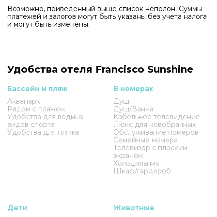
Возможно, приведенный выше список неполон. Суммы
платежей и залогов могут быть указаны без учета налога
и могут быть изменены.
Удобства отеля Francisco Sunshine
Бассейн и пляж
В номерах
Аквапарк
Душ
Рядом с пляжем
Душ/Ванна
Удобства для водных
Кабельное телевидение
видов спорта
Люкс для новобрачных
Удобства для пляжа
Обслуживание номеров
Семейные номера
Телевизор с плоским
экраном
Холодильник
Шкаф/гардероб
Дети
Животные