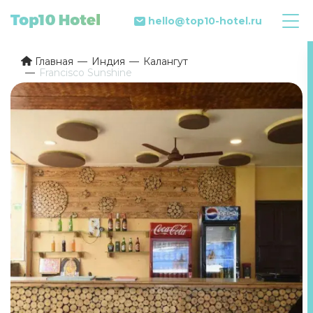
hello@top10-hotel.ru
Главная
Индия
Калангут
Francisco Sunshine