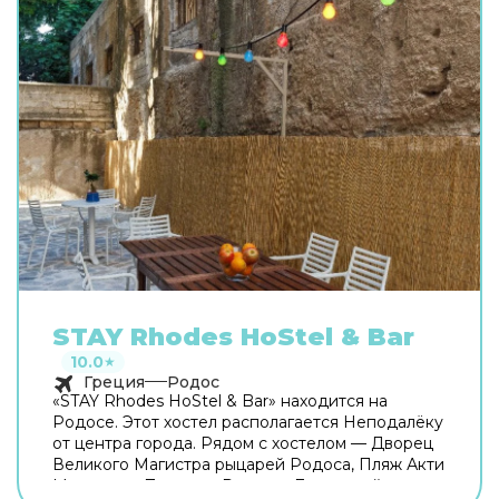
STAY Rhodes HoStel & Bar
10.0
★
Греция
Родос
«STAY Rhodes HoStel & Bar» находится на
Родосе. Этот хостел располагается Неподалёку
от центра города. Рядом с хостелом — Дворец
Великого Магистра рыцарей Родоса, Пляж Акти
Миаоули и Площадь Римини. Для гостей