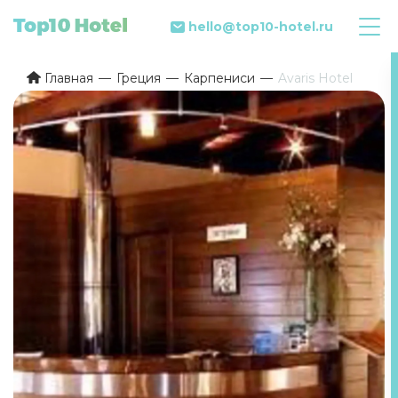
hello@top10-hotel.ru
Главная
Греция
Карпениси
Avaris Hotel