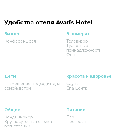
Удобства отеля Avaris Hotel
Бизнес
В номерах
Конференц-зал
Телевизор
Туалетные
принадлежности
Фен
Дети
Красота и здоровье
Размещение подходит для
Сауна
семей/детей
Спа-центр
Общее
Питание
Кондиционер
Бар
Круглосуточная стойка
Ресторан
регистрации