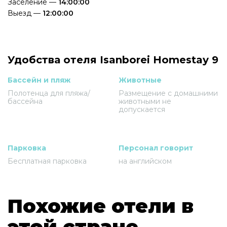
Заселение —
14:00:00
Выезд —
12:00:00
Удобства отеля Isanborei Homestay 9
Бассейн и пляж
Животные
Полотенца для пляжа/
Размещение с домашними
бассейна
животными не
допускается
Парковка
Персонал говорит
Бесплатная парковка
на английском
Похожие отели в
этой стране