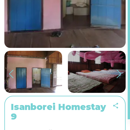
Isanborei Homestay
9