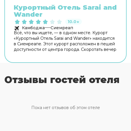
Курортный Oтель Sarai and
Wander
10.0
★
Камбоджа
Сиемреап
Всё, что вы ищете, — в одном месте. Курорт
«Курортный Oтель Sarai and Wander» находится
в Сиемреапе. Этот курорт расположен в пешей
доступности от центра города. Скоротать вечер
или приятно провести время перед сном в
уютной атмосфере можно в баре. Для гостей
работает ресторан. Кафе курорта — удобное
место для перекуса. Хотите оставаться на
Отзывы гостей отеля
связи? На курорте есть бесплатный Wi-Fi. Для
путешественников на машине организована
парковка. Среди услуг для красоты и здоровья
— массажный кабинет и спа-центр. Специально
к услугам гостей, не упускающих возможность
заняться спортом, фитнес-центр. Готовьтесь к
Пока нет отзывов об этом отеле
весёлому и насыщенному отдыху! На
территории есть библиотека и площадка для
барбекю. Для тех, кто не представляет отдых
без водных удовольствий, есть бассейн, крытый