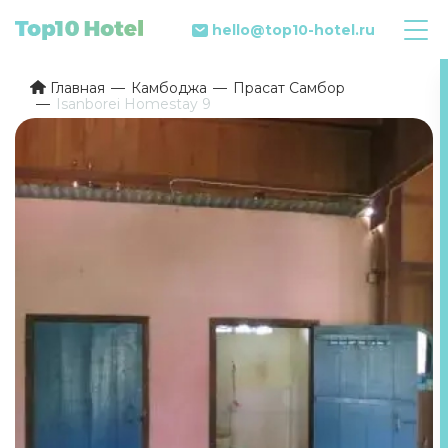
hello@top10-hotel.ru
Главная
Камбоджа
Прасат Самбор
Isanborei Homestay 9